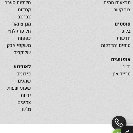
נו
חליפות רכיבה
 חמים
חליפות סערה
ר
קסדות
צבי צב
מגן צוואר
חליפות לחץ
כפפות
והדרכות
משקפי אבק
שלוקרים
ים
לאופנוע
ין
כידונים
שמנים
שעוני שעות
ידיות
צמיגים
גג`ש