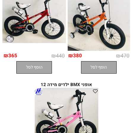
₪
365
₪
440
₪
380
₪
470
הוסף לסל
הוסף לסל
אופני BMX ילדים מידה 12