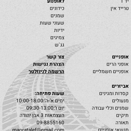
יד 1
לאופנוע
טרייד אין
כידונים
שמנים
שעוני שעות
ידיות
צמיגים
גג`ש
אופניים
צור קשר
אופני הרים
הצהרת נגישות
אופניים חשמליים
הרשמה לניוזלטר
אביזרים
קסדות ומגינים
שעות פתיחה:
מנעולים
ימים א’-ה’:10:00-18:00
שמנים וכלי עבודה
יום ו’:09:30-13:00
תיקים
העצמאות 3 אבן יהודה
תאורה
09-8855160
מנשאי אופניים
maoratalef@gmail.com