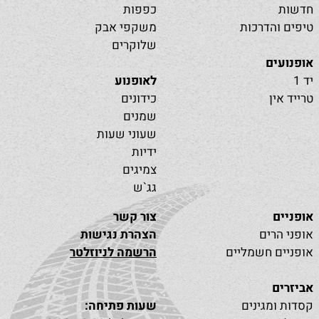
חדשות
כפפות
טיפים והדרכות
משקפי אבק
שלוקרים
אופנועים
יד 1
לאופנוע
טרייד אין
כידונים
שמנים
שעוני שעות
ידיות
צמיגים
גג`ש
אופניים
צור קשר
אופני הרים
הצהרת נגישות
אופניים חשמליים
הרשמה לניוזלטר
אביזרים
קסדות ומגינים
שעות פתיחה: