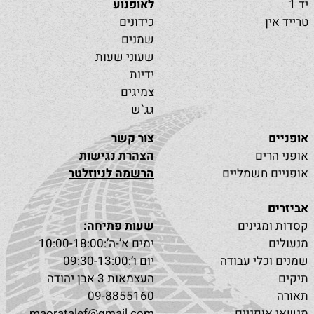
יד 1
לאופנוע
טרייד אין
כידונים
שמנים
שעוני שעות
ידיות
צמיגים
גג`ש
אופניים
צור קשר
אופני הרים
הצהרת נגישות
אופניים חשמליים
הרשמה לניוזלטר
אביזרים
קסדות ומגינים
שעות פתיחה:
מנעולים
ימים א’-ה’:10:00-18:00
שמנים וכלי עבודה
יום ו’:09:30-13:00
תיקים
העצמאות 3 אבן יהודה
תאורה
09-8855160
מנשאי אופניים
maoratalef@gmail.com