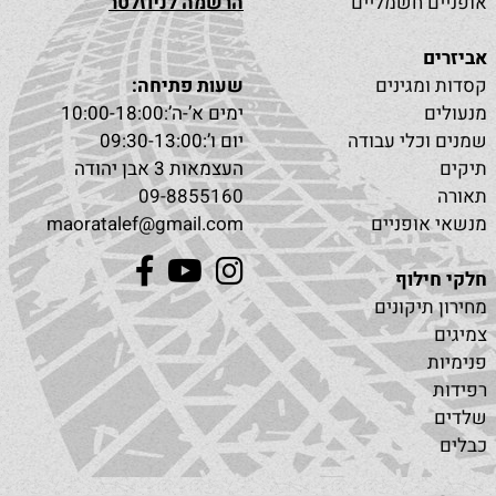
אופניים חשמליים
הרשמה לניוזלטר
אביזרים
קסדות ומגינים
שעות פתיחה:
מנעולים
ימים א’-ה’:10:00-18:00
שמנים וכלי עבודה
יום ו’:09:30-13:00
תיקים
העצמאות 3 אבן יהודה
תאורה
09-8855160
מנשאי אופניים
maoratalef@gmail.com
חלקי חילוף
מחירון תיקונים
צמיגים
פנימיות
רפידות
שלדים
כבלים