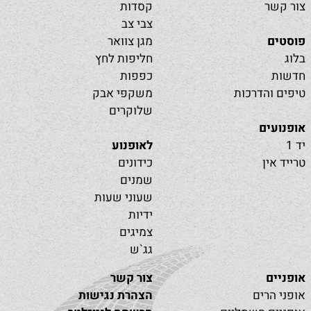
צור קשר
קסדות
צבי צב
פוסטים
מגן צוואר
בלוג
חליפות לחץ
חדשות
כפפות
טיפים והדרכות
משקפי אבק
שלוקרים
אופנועים
יד 1
לאופנוע
טרייד אין
כידונים
שמנים
שעוני שעות
ידיות
צמיגים
גג`ש
אופניים
צור קשר
אופני הרים
הצהרת נגישות