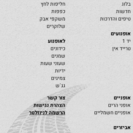
בלוג
חליפות לחץ
חדשות
כפפות
טיפים והדרכות
משקפי אבק
שלוקרים
אופנועים
יד 1
לאופנוע
טרייד אין
כידונים
שמנים
שעוני שעות
ידיות
צמיגים
גג`ש
אופניים
צור קשר
אופני הרים
הצהרת נגישות
אופניים חשמליים
הרשמה לניוזלטר
אביזרים