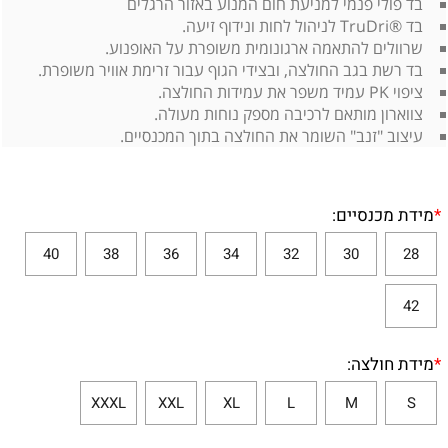
בד פולי פנמי למניעת חום המנוע באזור הרגלים
בד ®TruDri לניהול לחות ונידוף זיעה.
שרוולים להתאמה ארגונומית משופרת על האופנוע.
בד רשת בגב החולצה, ובצידי הגוף עבור זרימת אוויר משופרת.
ציפוי PK עמיד משפר את עמידות החולצה.
צווארון מותאם לרכיבה מספק נוחות מעולה.
עיצוב "זנב" השומר את החולצה בתוך המכנסיים.
*
מידת מכנסיים:
40
38
36
34
32
30
28
42
*
מידת חולצה:
XXXL
XXL
XL
L
M
S