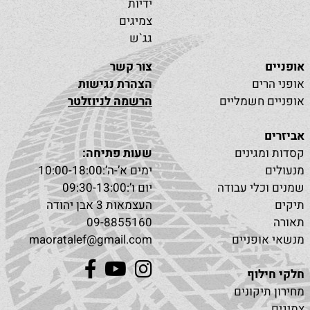
ידיות
צמיגים
גג`ש
אופניים
צור קשר
אופני הרים
הצהרת נגישות
אופניים חשמליים
הרשמה לניוזלטר
אביזרים
קסדות ומגינים
שעות פתיחה:
מנעולים
ימים א’-ה’:10:00-18:00
שמנים וכלי עבודה
יום ו’:09:30-13:00
תיקים
העצמאות 3 אבן יהודה
תאורה
09-8855160
מנשאי אופניים
maoratalef@gmail.com
חלקי חילוף
מחירון תיקונים
צמיגים