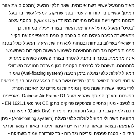
מאוד מהמעיל עשויי רשת איכותית, שאר חלקי המעיל (המכסים את אזור 
המיגון) עשויים בד קורדורה עמיד בפני שחיקה. המעיל עשויי בד בעל 
תכונות נידוף זיעה ונוזלים מהירות במיוחד (Quick Dry) ובנוסף עיצוב 
"בסיס" המעיל מתעל את זרימת האוויר בצורה יעילה במיוחד, כך 
מתאפשרת רכיבה בימים חמים בצורה קיצונית המאפיינים את הקיץ 
הישראלי בשילוב בטיחות ובנוחות ללא תחושת הזעה. המעיל כולל בטנה 
פנימית פריקה נגד רוח המתאימה לשימוש בשעות הקרירות כשהשמש 
אינה מחממת, בטנה זו ניתנת להסרה בצורה פשוטה כשהיום מתחיל 
להתחמם. תשומת לב לפרטים הקטנים כגון מערכת המונעת משרוולי 
המעיל לעלות כלפי מעלה בזמן רכיבה (Anti-floating system) וגימור 
איכותי באזור הצוואר ופרקי הידיים 
לידי ביטויי עשרות שנות ניסיון ומומחיות ומעידים על האיכות חסרת 
הפשרות והערך המוסף שמביא מעיל Dainese Air Frame D1. מאפיינים 
בולטים: • מיגון כתפיים ומרפקים פריקים בתקן CE אירופאי EN 1621.1 • 
הכנה למיגון גב. • בד בעל תכונות נידוף מהיר (Quick Dry) • מערכת 
המונעת משרוולי המעיל לעלות כלפי מע
להתאמה בצוואר ובאזור פרקי הידיים • גימור איכותי באזור הצוואר ופרקי 
הידיים • בטנה פנימית ופריקה נגד רוח • בד קורדורה עמיד בשחיקה • 