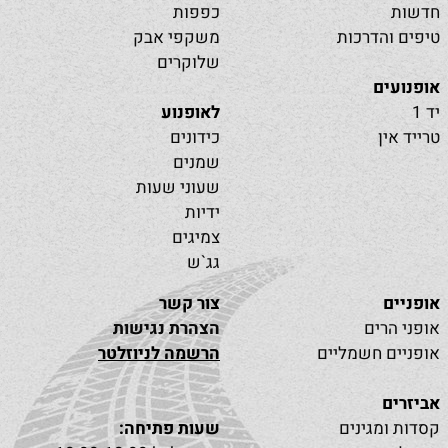
חדשות
כפפות
טיפים והדרכות
משקפי אבק
שלוקרים
אופנועים
יד 1
לאופנוע
טרייד אין
כידונים
שמנים
שעוני שעות
ידיות
צמיגים
גג`ש
אופניים
צור קשר
אופני הרים
הצהרת נגישות
אופניים חשמליים
הרשמה לניוזלטר
אביזרים
קסדות ומגינים
שעות פתיחה: